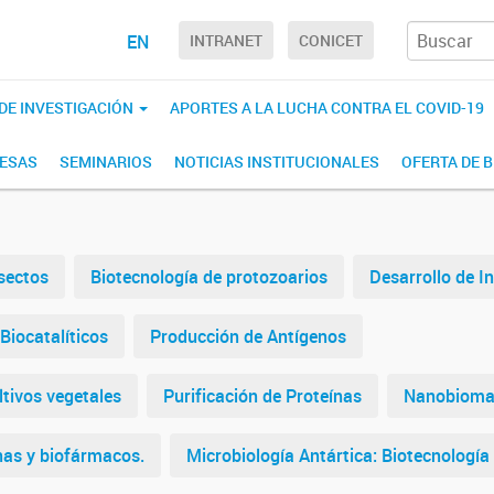
EN
INTRANET
CONICET
 DE INVESTIGACIÓN
APORTES A LA LUCHA CONTRA EL COVID-19
RESAS
SEMINARIOS
NOTICIAS INSTITUCIONALES
OFERTA DE 
nsectos
Biotecnología de protozoarios
Desarrollo de 
Biocatalíticos
Producción de Antígenos
tivos vegetales
Purificación de Proteínas
Nanobiomat
ínas y biofármacos.
Microbiología Antártica: Biotecnologí