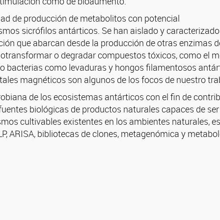
estimulación como de bioaumento.
idad de producción de metabolitos con potencial
smos sicrófilos antárticos. Se han aislado y caracterizad
ión que abarcan desde la producción de otras enzimas de i
 biotransformar o degradar compuestos tóxicos, como el 
nto bacterias como levaduras y hongos filamentosos antár
tales magnéticos son algunos de los focos de nuestro tra
robiana de los ecosistemas antárticos con el fin de contri
fuentes biológicas de productos naturales capaces de ser
mos cultivables existentes en los ambientes naturales, es
LP, ARISA, bibliotecas de clones, metagenómica y metabo