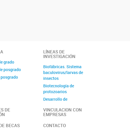
IA
LÍNEAS DE
INVESTIGACIÓN
de grado
Biofábricas. Sistema
de posgrado
baculovirus/larvas de
 posgrado
insectos
Biotecnología de
protozoarios
Desarrollo de
Inmunoensayos
S DE
VINCULACION CON
Diversidad Microbiana
ÓN
EMPRESAS
Péptidos bioactivos y
DE BECAS
CONTACTO
ligandos