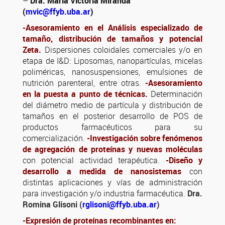
–
Dra. María Victoria Miranda
(
mvic@ffyb.uba.ar
)
-Asesoramiento en el Análisis
especializado de
tamaño, distribución de tamaños y potencial
Zeta.
Dispersiones coloidales
comerciales y/o en
etapa de I&D: Liposomas, nanopartículas, micelas
poliméricas, nanosuspensiones, emulsiones
de
nutrición parenteral, entre otras.
-Asesoramiento
en la puesta a punto de técnicas.
D
eterminación
del diámetro medio de partícula y distribución de
tamaños en el posterior desarrollo de POS de
productos farmacéuticos para su
comercialización.
-Investigación sobre fenómenos
de agregación de proteínas y nuevas moléculas
con potencial actividad terapéutica.
-Diseño y
desarrollo a medida de nanosistemas
con
distintas aplicaciones y vías de administración
para investigación y/o industria farmacéutica.
Dra.
Romina Glisoni (
rglisoni@ffyb.uba.ar
)
-Expresión de proteínas recombinantes en: