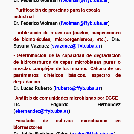
Dr. Federico Wolman (
fwolman@ffyb.uba.ar
)
-Purificación de proteínas para la escala
industrial
Dr. Federico Wolman (
fwolman@ffyb.uba.ar
)
-Liofilización de muestras (suelos, suspensiones
de biomoléculas, microorganismos, etc.).
Dra.
Susana Vazquez (
svazquez@ffyb.uba.ar
)
-Determinación de la capacidad de degradación
de hidrocarburos de cepas microbianas puras o
mezclas complejas de los mismos. Cálculo de los
parámetros cinéticos básicos, espectro de
degradación
Dr. Lucas Ruberto (
lruberto@ffyb.uba.ar
)
-Análisis de comunidades microbianas por DGGE
Lic. Edgardo Hernández
(
ehernandez@ffyb.uba.ar
)
-Escalado de cultivos microbianos en
biorreactores
Dr. Julián RodriguezTalou (
jrtalou@ffyb.uba.ar
)