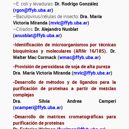
–E. coli y levaduras:
Dr. Rodrigo González
(
rgon@ffyb.uba.ar
)
–Baculovirus/células de insecto:
Dra. María
Victoria Miranda (
mvic@ffyb.uba.ar
)
–Ciliados:
Dr. Alejandro Nusblat
(
anusblat@ffyb.uba.ar
)
-Identificación de microorganismos por técnicas
bioquímicas y moleculares (ARNr 16/18S).
Dr.
Walter Mac Cormack (
wmac@ffyb.uba.ar
)
-Provisión de peroxidasa de soja de alta pureza
Dra. María Victoria Miranda (
mvic@ffyb.uba.ar
)
-Desarrollo de métodos y de ligandos para la
purificación de proteínas a partir de mezclas
complejas
Dra. Silvia Andrea Camperi
(
scamperi@ffyb.uba.ar
)
-Desarrollo de matrices cromatográficas para
purificación de proteínas