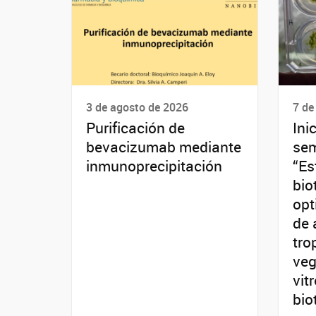
3 de agosto de 2026
7 de
Purificación de
Ini
bevacizumab mediante
sem
inmunoprecipitación
“Es
bio
opt
de 
tro
veg
vitr
bio