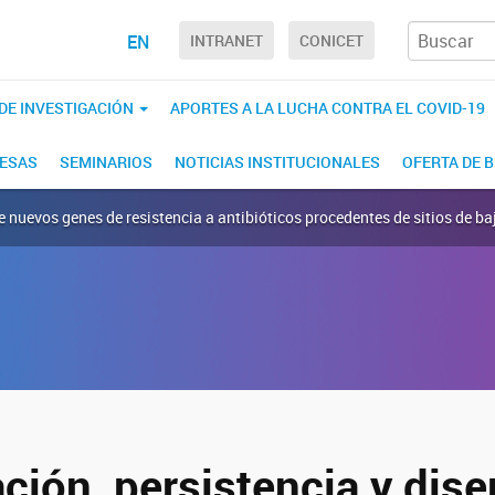
EN
INTRANET
CONICET
 DE INVESTIGACIÓN
APORTES A LA LUCHA CONTRA EL COVID-19
RESAS
SEMINARIOS
NOTICIAS INSTITUCIONALES
OFERTA DE 
de nuevos genes de resistencia a antibióticos procedentes de sitios de 
ación, persistencia y dis