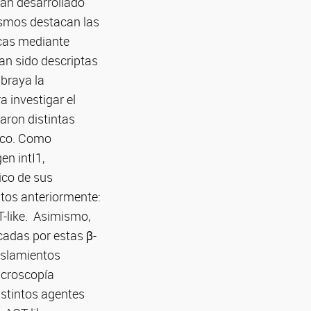
an desarrollado
ismos destacan las
icas mediante
han sido descriptas
braya la
 investigar el
aron distintas
nico. Como
en intI1,
tico de sus
itos anteriormente:
T-like. Asimismo,
icadas por estas β-
aislamientos
icroscopía
istintos agentes