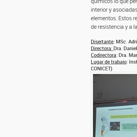
químicos lo que per
interior y asociad
elementos. Estos r
de resistencia y a
Disertante
: MSc. Adr
Directora:
Dra. Danie
Codirectora
: Dra. Ma
Lugar de trabajo
: In
CONICET)