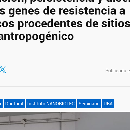
s genes de resistencia a
cos procedentes de sitios
antropogénico
tir en Facebook
ompartir en Twitter
Publicado e
a
Doctoral
Instituto NANOBIOTEC
Seminario
UBA