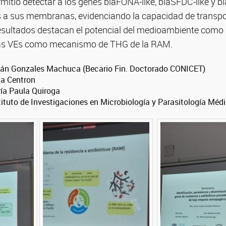
mitió detectar a los genes blaFONA-like, blaSFDC-like y bl
as a sus membranas, evidenciando la capacidad de transpo
esultados destacan el potencial del medioambiente como 
 las VEs como mecanismo de THG de la RAM.
ián Gonzales Machuca (Becario Fin. Doctorado CONICET)
la Centron
ría Paula Quiroga
stituto de Investigaciones en Microbiología y Parasitología M