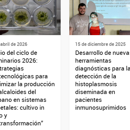
 abril de 2026
15 de diciembre de 2025
cio del ciclo de
Desarrollo de nueva
inarios 2026:
herramientas
trategias
diagnósticas para l
tecnológicas para
detección de la
imizar la producción
histoplasmosis
alcaloides del
diseminada en
pano en sistemas
pacientes
etales: cultivo in
inmunosuprimidos
o y
transformación”