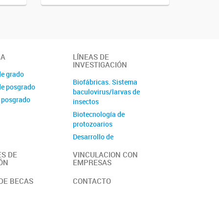
IA
LÍNEAS DE
INVESTIGACIÓN
de grado
Biofábricas. Sistema
de posgrado
baculovirus/larvas de
 posgrado
insectos
Biotecnología de
protozoarios
Desarrollo de
Inmunoensayos
S DE
VINCULACION CON
Diversidad Microbiana
ÓN
EMPRESAS
Péptidos bioactivos y
DE BECAS
CONTACTO
ligandos
Procesos Biocatalíticos
Producción de Antígenos