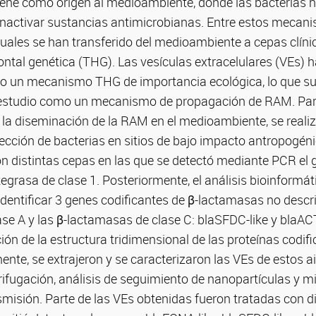
ne como origen al medioambiente, donde las bacterias h
activar sustancias antimicrobianas. Entre estos mecan
cuales se han transferido del medioambiente a cepas clín
ontal genética (THG). Las vesículas extracelulares (VEs) 
o un mecanismo THG de importancia ecológica, lo que su
estudio como un mecanismo de propagación de RAM. Para
 la diseminación de la RAM en el medioambiente, se realiz
cción de bacterias en sitios de bajo impacto antropogé
on distintas cepas en las que se detectó mediante PCR el g
ntegrasa de clase 1. Posteriormente, el análisis bioinformá
dentificar 3 genes codificantes de β-lactamasas no descr
ase A y las β-lactamasas de clase C: blaSFDC-like y blaAC
ción de la estructura tridimensional de las proteínas codif
nte, se extrajeron y se caracterizaron las VEs de estos 
rifugación, análisis de seguimiento de nanopartículas y m
smisión. Parte de las VEs obtenidas fueron tratadas con d