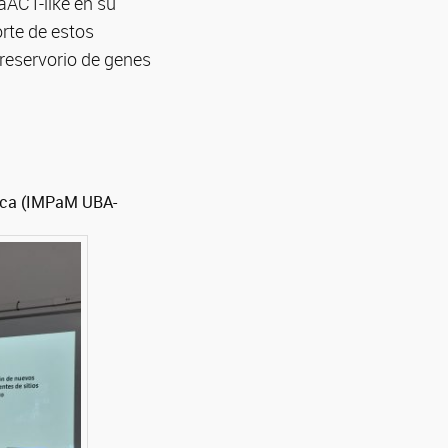
aACT-like en su
rte de estos
reservorio de genes
édica (IMPaM UBA-