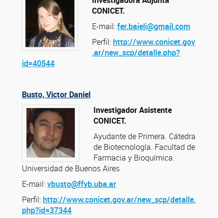
Investigadora Adjunta
CONICET.
E-mail:
fer.baieli@gmail.com
Perfil:
http://www.conicet.gov
.ar/new_scp/detalle.php?
id=40544
Busto, Victor Daniel
Investigador Asistente
CONICET.
Ayudante de Primera. Cátedra
de Biotecnología. Facultad de
Farmacia y Bioquímica.
Universidad de Buenos Aires
E-mail:
vbusto@ffyb.uba.ar
Perfil:
http://www.conicet.gov.ar/new_scp/detalle.
php?id=37344