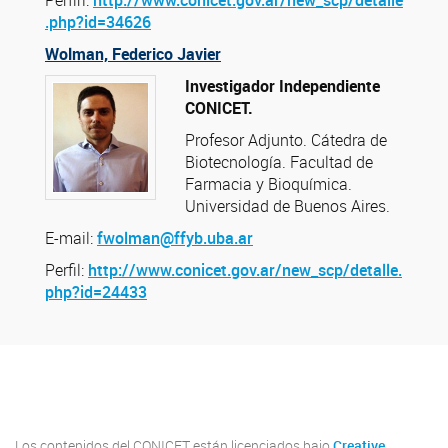
Perfirl:
http://www.conicet.gov.ar/new_scp/detalle
.php?id=34626
Wolman, Federico Javier
Investigador Independiente
CONICET.
Profesor Adjunto. Cátedra de
Biotecnología. Facultad de
Farmacia y Bioquímica.
Universidad de Buenos Aires.
E-mail:
fwolman@ffyb.uba.ar
Perfil:
http://www.conicet.gov.ar/new_scp/detalle.
php?id=24433
Youtube
Twitter
Instagram
Los contenidos del CONICET están licenciados bajo
Creative