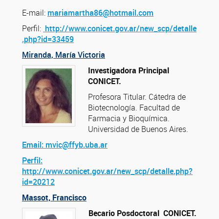
E-mail:
mariamartha86@hotmail.com
Perfil:
http://www.conicet.gov.ar/new_scp/detalle
.php?id=33459
Miranda, María Victoria
Investigadora Principal
CONICET.
Profesora Titular. Cátedra de
Biotecnología. Facultad de
Farmacia y Bioquímica.
Universidad de Buenos Aires.
Email: mvic@ffyb.uba.ar
Perfil:
http://www.conicet.gov.ar/new_scp/detalle.php?
id=20212
Massot, Francisco
Becario Posdoctoral CONICET.