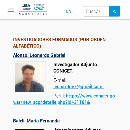
Toggle
EN
navigation
INVESTIGADORES FORMADOS (POR ORDEN
ALFABÉTICO)
Alonso, Leonardo Gabriel
Investigador Adjunto
CONICET
.
E-mail:
leonardoe7@gmail.com
Perfil:
https://www.conicet.go
v.ar/new_scp/detalle.php?id=31181&
Baieli, Maria Fernanda