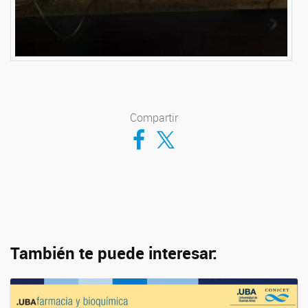
Compartir
Compartir en Facebook
Compartir en Twitter
También te puede interesar: