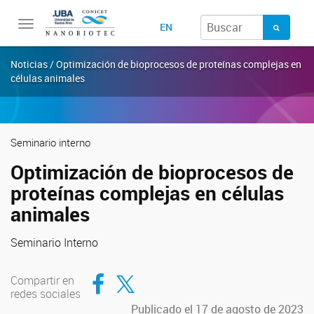
Toggle
EN
navigation
Noticias / Optimización de bioprocesos de proteínas complejas en
células animales
Seminario interno
Optimización de bioprocesos de
proteínas complejas en células
animales
Seminario Interno
Compartir en Facebook
Compartir en Twitter
Compartir en
redes sociales
Publicado el 17 de agosto de 2023