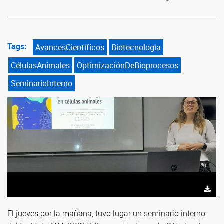
Tags:
AvancesCientíficos
Biotecnología
CélulasAnimales
OptimizaciónDeBioprocesos
SeminarioInterno
El jueves por la mañana, tuvo lugar un seminario interno