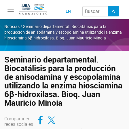
Toggle
EN
navigation
Noticias / Seminario departamental. Biocatálisis para la
producción de anisodamina y escopolamina utilizando la enzima
hiosciamina 6β-hidroxilasa. Bioq. Juan Mauricio Minoia
Seminario departamental.
Biocatálisis para la producción
de anisodamina y escopolamina
utilizando la enzima hiosciamina
6β-hidroxilasa. Bioq. Juan
Mauricio Minoia
Compartir en Facebook
Compartir en Twitter
Compartir en
redes sociales