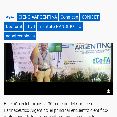
Tags:
CIENCIAARGENTINA
Congreso
CONICET
Doctoral
FFyB
Instituto NANOBIOTEC
nanotecnologìa
Este año celebramos la 30° edición del Congreso
Farmacéutico Argentino, el principal encuentro científico-
profesional de los farmacéuticos, en el cual asisten