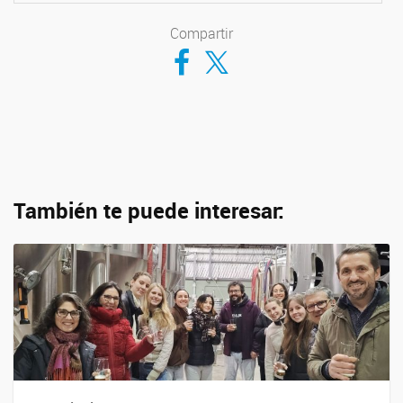
Compartir
Compartir en Facebook
Compartir en Twitter
También te puede interesar: