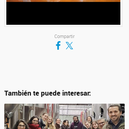
Compartir
Compartir en Facebook
Compartir en Twitter
También te puede interesar: