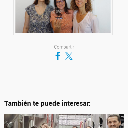
Compartir
Compartir en Facebook
Compartir en Twitter
También te puede interesar: