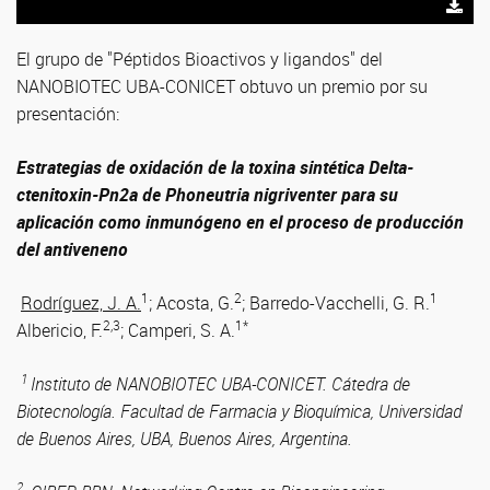
El grupo de "Péptidos Bioactivos y ligandos" del
NANOBIOTEC UBA-CONICET obtuvo un premio por su
presentación:
Estrategias de oxidación de la toxina sintética Delta-
ctenitoxin-Pn2a de Phoneutria nigriventer para su
aplicación como inmunógeno en el proceso de producción
del antiveneno
1
2
1
Rodríguez, J. A.
; Acosta, G.
; Barredo-Vacchelli, G. R.
2,3
1*
Albericio, F.
; Camperi, S. A.
1
Instituto de NANOBIOTEC UBA-CONICET. Cátedra de
Biotecnología. Facultad de Farmacia y Bioquímica, Universidad
de Buenos Aires, UBA, Buenos Aires, Argentina.
2