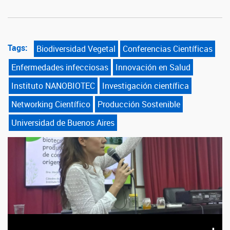
Tags:
Biodiversidad Vegetal
Conferencias Científicas
Enfermedades infecciosas
Innovación en Salud
Instituto NANOBIOTEC
Investigación científica
Networking Científico
Producción Sostenible
Universidad de Buenos Aires