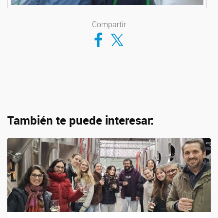
Compartir
Compartir en Facebook
Compartir en Twitter
También te puede interesar: