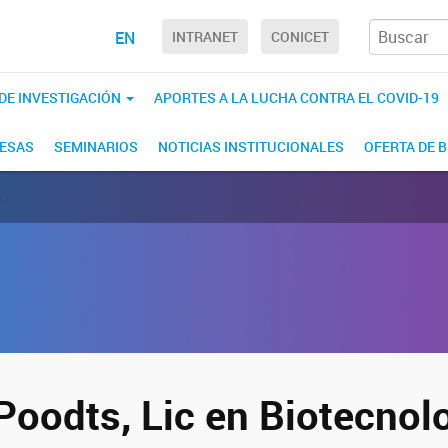
EN
INTRANET
CONICET
 DE INVESTIGACIÓN
APORTES A LA LUCHA CONTRA EL COVID-19
RESAS
SEMINARIOS
NOTICIAS INSTITUCIONALES
OFERTA DE 
)
Poodts, Lic en Biotecnol