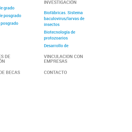
INVESTIGACIÓN
de grado
Biofábricas. Sistema
de posgrado
baculovirus/larvas de
 posgrado
insectos
Biotecnología de
protozoarios
Desarrollo de
Inmunoensayos
S DE
VINCULACION CON
Diversidad Microbiana
ÓN
EMPRESAS
Péptidos bioactivos y
DE BECAS
CONTACTO
ligandos
Procesos Biocatalíticos
Producción de Antígenos
Producción de metabolitos
secundarios en cultivos
vegetales
Purificación de Proteínas
Nanobiomateriales
Laboratorio de química e