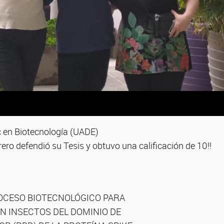
c en Biotecnología (UADE)
rero defendió su Tesis y obtuvo una calificación de 10!!
OCESO BIOTECNOLÓGICO PARA
N INSECTOS DEL DOMINIO DE