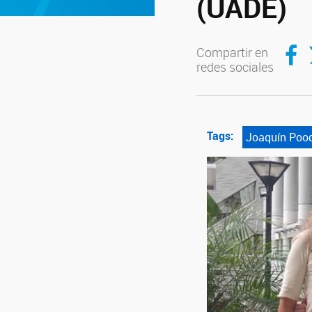
(UADE)
Compar
C
Compartir en
redes sociales
Tags:
Joaquín Poo