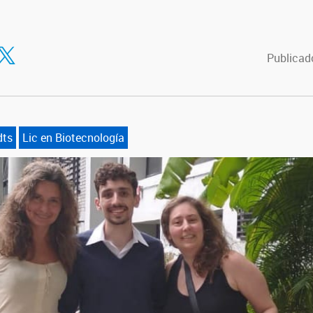
tir en Facebook
ompartir en Twitter
Publicad
dts
Lic en Biotecnología