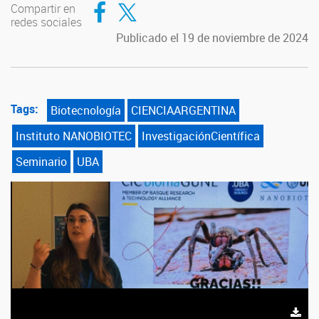
Compartir en Facebook
Compartir en Twitter
Compartir en
redes sociales
Publicado el 19 de noviembre de 2024
Tags:
Biotecnología
CIENCIAARGENTINA
Instituto NANOBIOTEC
InvestigaciónCientífica
Seminario
UBA