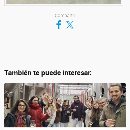
Compartir
Compartir en Facebook
Compartir en Twitter
También te puede interesar: