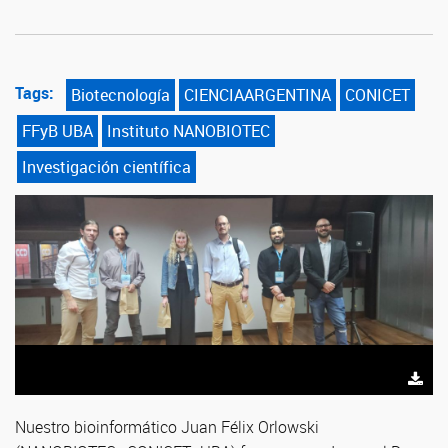
Tags:
Biotecnología
CIENCIAARGENTINA
CONICET
FFyB UBA
Instituto NANOBIOTEC
Investigación científica
Nuestro bioinformático Juan Félix Orlowski