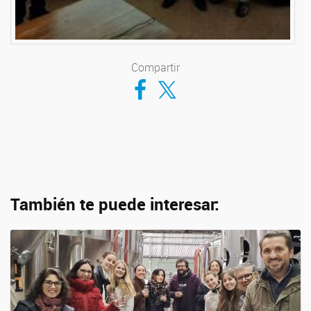
Compartir
Compartir en Facebook
Compartir en Twitter
También te puede interesar: