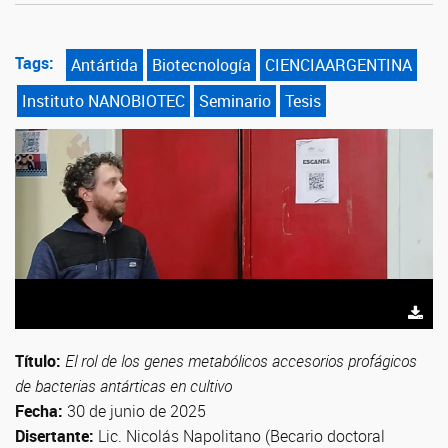
Tags:
Antártida
Biotecnología
CIENCIAARGENTINA
Instituto NANOBIOTEC
Seminario
Tesis
Título:
El rol de los genes metabólicos accesorios profágicos
de bacterias antárticas en cultivo
Fecha:
30 de junio de 2025
Disertante:
Lic. Nicolás Napolitano (Becario doctoral