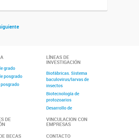
siguiente
IA
LÍNEAS DE
INVESTIGACIÓN
de grado
Biofábricas. Sistema
de posgrado
baculovirus/larvas de
 posgrado
insectos
Biotecnología de
protozoarios
Desarrollo de
Inmunoensayos
S DE
VINCULACION CON
Diversidad Microbiana
ÓN
EMPRESAS
Péptidos bioactivos y
DE BECAS
CONTACTO
ligandos