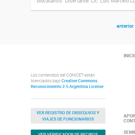
biocatálisis" Disertante: Lic. Luis Marcelo Lo
anterior
Navegador de artículos
Youtube
Twitter
Instagram
INICI
Los contenidos del CONICET están
licenciados bajo
Creative Commons
Reconocimiento 2.5 Argentina License
VER REGISTRO DE OBSEQUIOS Y
APOR
VIAJES DE FUNCIONARIOS
CONT
SEMI
VER VERIFICADOR DE RECIBOS