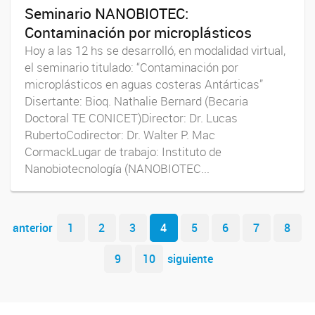
Seminario NANOBIOTEC:
Contaminación por microplásticos
Hoy a las 12 hs se desarrolló, en modalidad virtual,
el seminario titulado: “Contaminación por
microplásticos en aguas costeras Antárticas”
Disertante: Bioq. Nathalie Bernard (Becaria
Doctoral TE CONICET)Director: Dr. Lucas
RubertoCodirector: Dr. Walter P. Mac
CormackLugar de trabajo: Instituto de
Nanobiotecnología (NANOBIOTEC...
Navegador de artículos
anterior
1
2
3
4
5
6
7
8
9
10
siguiente