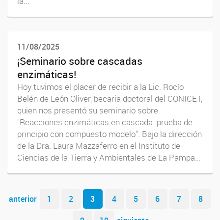
la...
11/08/2025
¡Seminario sobre cascadas
enzimáticas!
Hoy tuvimos el placer de recibir a la Lic. Rocío
Belén de León Oliver, becaria doctoral del CONICET,
quien nos presentó su seminario sobre
"Reacciones enzimáticas en cascada: prueba de
principio con compuesto modelo". Bajo la dirección
de la Dra. Laura Mazzaferro en el Instituto de
Ciencias de la Tierra y Ambientales de La Pampa...
Navegador de artículos
anterior
1
2
3
4
5
6
7
8