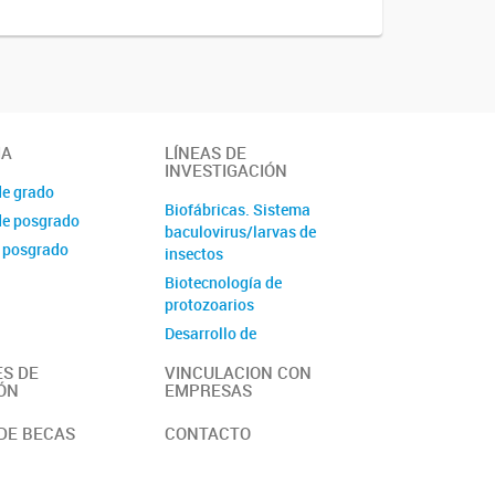
IA
LÍNEAS DE
INVESTIGACIÓN
de grado
Biofábricas. Sistema
de posgrado
baculovirus/larvas de
 posgrado
insectos
Biotecnología de
protozoarios
Desarrollo de
Inmunoensayos
S DE
VINCULACION CON
Diversidad Microbiana
ÓN
EMPRESAS
Péptidos bioactivos y
DE BECAS
CONTACTO
ligandos
Procesos Biocatalíticos
Producción de Antígenos