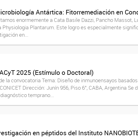
icrobiología Antártica: Fitorremediación en Con
itamos enormemente a Cata Basile Dazzi, Pancho Massot, L
ta Physiologia Plantarum. Este logro es especialmente signifi
igación en...
ACyT 2025 (Estímulo o Doctoral)
de la convocatoria Tema: Diseño de inmunoensayos basados e
ONICET Dirección: Junín 956, Piso 6°, CABA, Argentina Se 
 diagnóstico temprano...
vestigación en péptidos del Instituto NANOBIOT