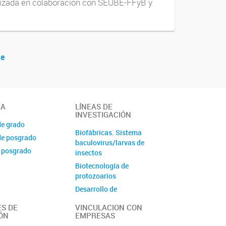
anizada en colaboración con SEUBE-FFyB y
te
IA
LÍNEAS DE
INVESTIGACIÓN
de grado
Biofábricas. Sistema
de posgrado
baculovirus/larvas de
 posgrado
insectos
Biotecnología de
protozoarios
Desarrollo de
Inmunoensayos
S DE
VINCULACION CON
Diversidad Microbiana
ÓN
EMPRESAS
Péptidos bioactivos y