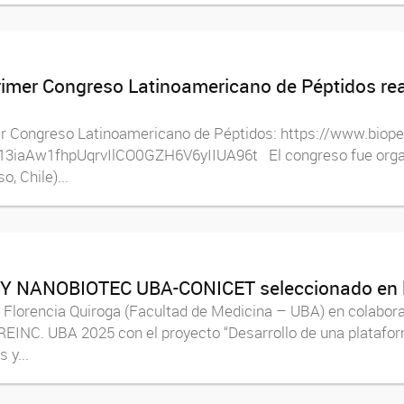
mer Congreso Latinoamericano de Péptidos real
imer Congreso Latinoamericano de Péptidos: https://www.biop
s/13iaAw1fhpUqrvIlCO0GZH6V6yIIUA96t El congreso fue organ
, Chile)...
Y NANOBIOTEC UBA-CONICET seleccionado en l
a. Florencia Quiroga (Facultad de Medicina – UBA) en colabora
REINC. UBA 2025 con el proyecto “Desarrollo de una platafo
 y...