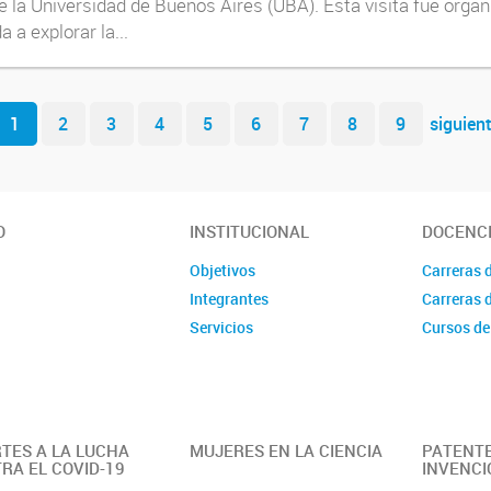
e la Universidad de Buenos Aires (UBA). Esta visita fue org
 a explorar la...
1
2
3
4
5
6
7
8
9
siguien
O
INSTITUCIONAL
DOCENC
Objetivos
Carreras 
Integrantes
Carreras 
Servicios
Cursos de
TES A LA LUCHA
MUJERES EN LA CIENCIA
PATENTE
RA EL COVID-19
INVENCI