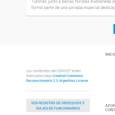
Tutorías junto a Becas Nicolás Avellaneda d
formó parte de una jornada especial dedicada
Navegador de artículos
Youtube
Twitter
Instagram
INICI
Los contenidos del CONICET están
licenciados bajo
Creative Commons
Reconocimiento 2.5 Argentina License
VER REGISTRO DE OBSEQUIOS Y
APOR
VIAJES DE FUNCIONARIOS
CONT