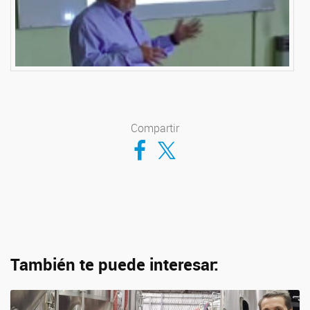
Compartir
Compartir en Facebook
Compartir en Twitter
También te puede interesar: