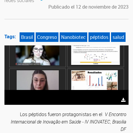
redes sociales
Publicado el 12 de noviembre de 2023
Tags:
Brasil
Congreso
Nanobiotec
péptidos
salud
Los péptidos fueron protagonistas en el
V
Encontro
Internacional de
Inovação
em
Saúde
- IV INOVATEC, Brasilia
DF