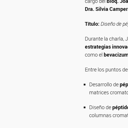
cargo del
Bioq. Jo
Dra. Silvia Camper
Título:
Diseño de pé
Durante la charla, 
estrategias innova
como el
bevacizu
Entre los puntos d
Desarrollo de
pép
matrices cromato
Diseño de
péptid
columnas cromat