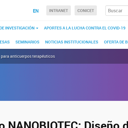
EN
INTRANET
CONICET
 DE INVESTIGACIÓN
APORTES A LA LUCHA CONTRA EL COVID-19
RESAS
SEMINARIOS
NOTICIAS INSTITUCIONALES
OFERTA DE 
para anticuerpos terapéuticos
o NANOBIOTEC: Diseño 