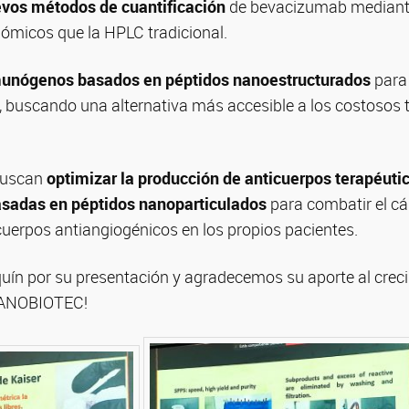
vos métodos de cuantificación
de bevacizumab median
micos que la HPLC tradicional.
unógenos basados en péptidos nanoestructurados
para
, buscando una alternativa más accesible a los costosos
 buscan
optimizar la producción de anticuerpos terapéuti
sadas en péptidos nanoparticulados
para combatir el cá
cuerpos antiangiogénicos en los propios pacientes.
quín por su presentación y agradecemos su aporte al creci
NANOBIOTEC!