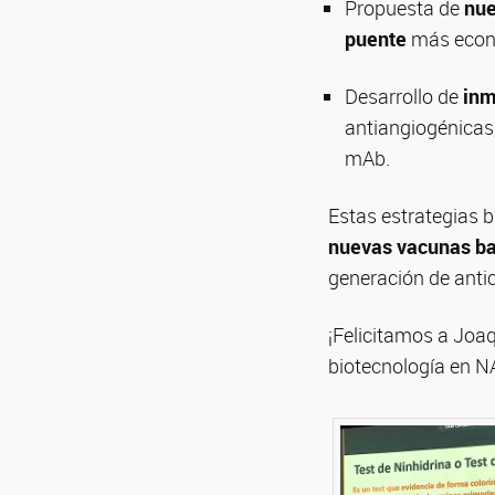
Propuesta de
nue
puente
más econó
Desarrollo de
inm
antiangiogénicas
mAb.
Estas estrategias
nuevas vacunas ba
generación de anti
¡Felicitamos a Joa
biotecnología en 