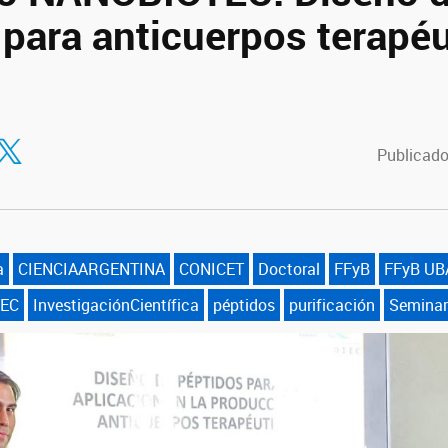
 para anticuerpos terapé
tir en Facebook
ompartir en Twitter
Publicado
a
CIENCIAARGENTINA
CONICET
Doctoral
FFyB
FFyB UB
TEC
InvestigaciónCientífica
péptidos
purificación
Seminar