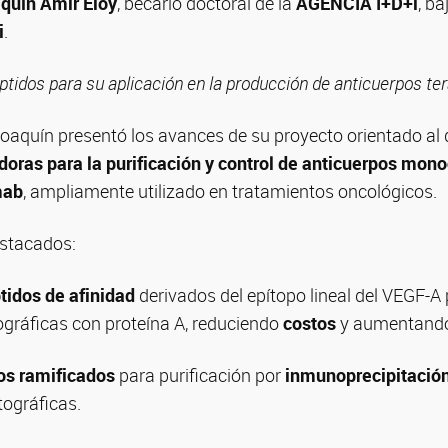
aquín Amir Eloy
, becario doctoral de la
AGENCIA I+D+i
, ba
i
.
ptidos para su aplicación en la producción de anticuerpos te
Joaquín presentó los avances de su proyecto orientado al 
doras para la purificación y control de anticuerpos mon
mab
, ampliamente utilizado en tratamientos oncológicos.
estacados:
tidos de afinidad
derivados del epítopo lineal del VEGF-A
gráficas con proteína A, reduciendo
costos
y aumentand
os ramificados
para purificación por
inmunoprecipitació
ográficas.