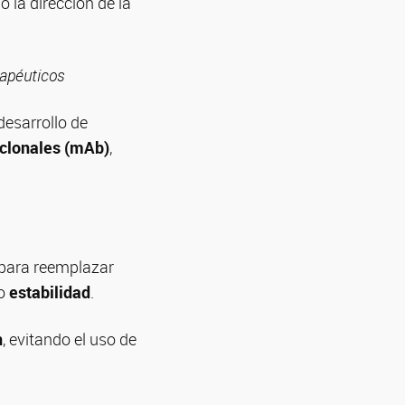
jo la dirección de la
rapéuticos
desarrollo de
oclonales (mAb)
,
 para reemplazar
o
estabilidad
.
n
, evitando el uso de