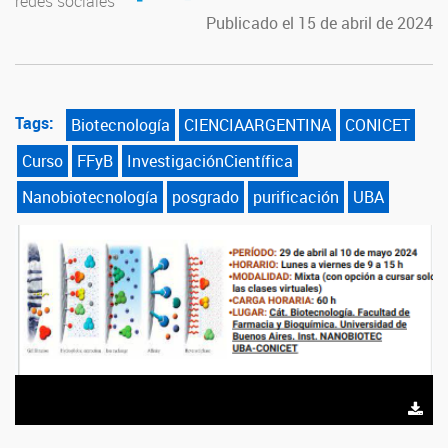
redes sociales
Publicado el 15 de abril de 2024
Tags:
Biotecnología
CIENCIAARGENTINA
CONICET
Curso
FFyB
InvestigaciónCientífica
Nanobiotecnología
posgrado
purificación
UBA