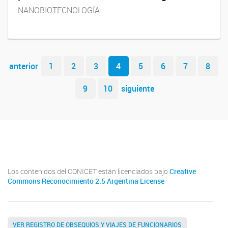
NANOBIOTECNOLOGÍA
Navegador de artículos
anterior
1
2
3
4
5
6
7
8
9
10
siguiente
Youtube
Twitter
Instagram
Los contenidos del CONICET están licenciados bajo
Creative
Commons Reconocimiento 2.5 Argentina License
VER REGISTRO DE OBSEQUIOS Y VIAJES DE FUNCIONARIOS