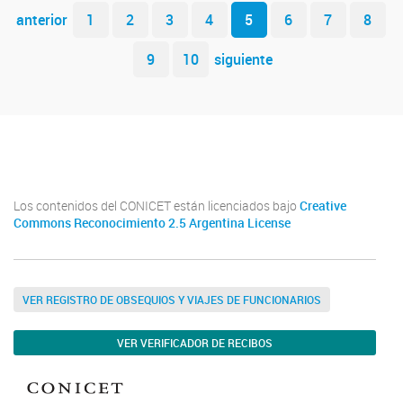
Navegador de artículos
anterior
1
2
3
4
5
6
7
8
9
10
siguiente
Youtube
Twitter
Instagram
Los contenidos del CONICET están licenciados bajo
Creative
Commons Reconocimiento 2.5 Argentina License
VER REGISTRO DE OBSEQUIOS Y VIAJES DE FUNCIONARIOS
VER VERIFICADOR DE RECIBOS