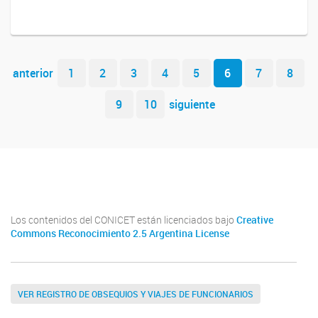
Navegador de artículos
anterior
1
2
3
4
5
6
7
8
9
10
siguiente
Youtube
Twitter
Instagram
Los contenidos del CONICET están licenciados bajo
Creative
Commons Reconocimiento 2.5 Argentina License
VER REGISTRO DE OBSEQUIOS Y VIAJES DE FUNCIONARIOS