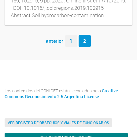
169, 102915, 9 pp. 2020. On line first el 17/10/2019.
DOI: 10.1016/j.coldregions.2019.102915
Abstract Soil hydrocarbon-contamination...
Navegador de artículos
anterior
1
2
Youtube
Twitter
Instagram
Los contenidos del CONICET están licenciados bajo
Creative
Commons Reconocimiento 2.5 Argentina License
VER REGISTRO DE OBSEQUIOS Y VIAJES DE FUNCIONARIOS