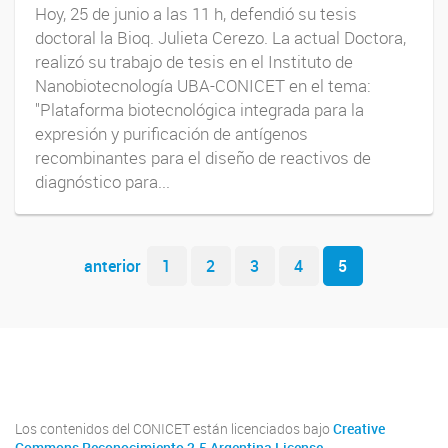
Hoy, 25 de junio a las 11 h, defendió su tesis
doctoral la Bioq. Julieta Cerezo. La actual Doctora,
realizó su trabajo de tesis en el Instituto de
Nanobiotecnología UBA-CONICET en el tema:
"Plataforma biotecnológica integrada para la
expresión y purificación de antígenos
recombinantes para el diseño de reactivos de
diagnóstico para...
Navegador de artículos
anterior
1
2
3
4
5
Youtube
Twitter
Instagram
Los contenidos del CONICET están licenciados bajo
Creative