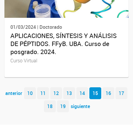
01/03/2024 | Doctorado
APLICACIONES, SÍNTESIS Y ANÁLISIS
DE PÉPTIDOS. FFyB. UBA. Curso de
posgrado. 2024.
Curso Virtual
Navegador de artículos
anterior
10
11
12
13
14
15
16
17
18
19
siguiente