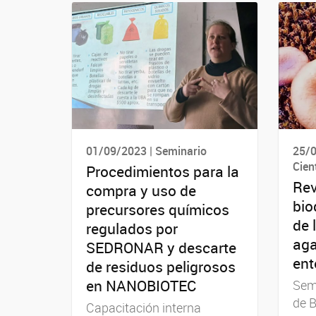
01/09/2023 | Seminario
25/0
Cien
Procedimientos para la
Rev
compra y uso de
bio
precursores químicos
de 
regulados por
aga
SEDRONAR y descarte
ent
de residuos peligrosos
en NANOBIOTEC
Semi
de B
Capacitación interna