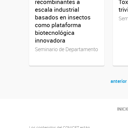
recombinantes a
Tox
escala industrial
triv
basados en insectos
Semi
como plataforma
biotecnológica
innovadora
Seminario de Departamento
anterior
Navegador de artículos
Youtube
Twitter
Instagram
INICI
Los contenidos del CONICET están