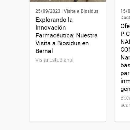
25/09/2023 | Visita a Biosidus
15/0
Doct
Explorando la
Ofe
Innovación
PIC
Farmacéutica: Nuestra
NA
Visita a Biosidus en
CON
Bernal
Nan
Visita Estudiantil
bas
par
inm
gen
Beca
sca