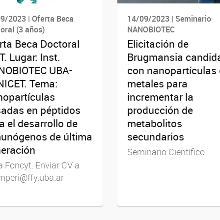
9/2023 | Oferta Beca
14/09/2023 | Seminario
oral (3 años)
NANOBIOTEC
rta Beca Doctoral
Elicitación de
T. Lugar: Inst.
Brugmansia candid
NOBIOTEC UBA-
con nanopartículas
ICET. Tema:
metales para
opartículas
incrementar la
adas en péptidos
producción de
a el desarrollo de
metabolitos
unógenos de última
secundarios
eración
Seminario Científico
 Foncyt. Enviar CV a
mperi@ffy.uba.ar