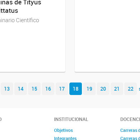
inas de Tityus
ittatus
nario Científico
13
14
15
16
17
18
19
20
21
22
O
INSTITUCIONAL
DOCENC
Objetivos
Carreras 
Integrantes
Carreras 