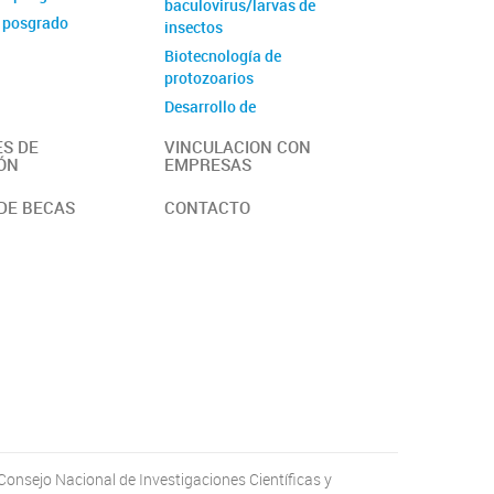
baculovirus/larvas de
 posgrado
insectos
Biotecnología de
protozoarios
Desarrollo de
Inmunoensayos
S DE
VINCULACION CON
Diversidad Microbiana
ÓN
EMPRESAS
Péptidos bioactivos y
DE BECAS
CONTACTO
ligandos
Procesos Biocatalíticos
Producción de Antígenos
Producción de metabolitos
secundarios en cultivos
vegetales
Purificación de Proteínas
Nanobiomateriales
Laboratorio de química e
ingeniería de proteínas y
biofármacos.
Consejo Nacional de Investigaciones Científicas y