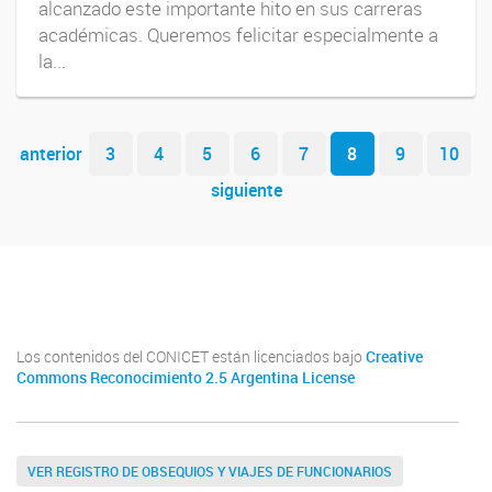
alcanzado este importante hito en sus carreras
académicas. Queremos felicitar especialmente a
la...
Navegador de artículos
anterior
3
4
5
6
7
8
9
10
siguiente
Youtube
Twitter
Instagram
Los contenidos del CONICET están licenciados bajo
Creative
Commons Reconocimiento 2.5 Argentina License
VER REGISTRO DE OBSEQUIOS Y VIAJES DE FUNCIONARIOS